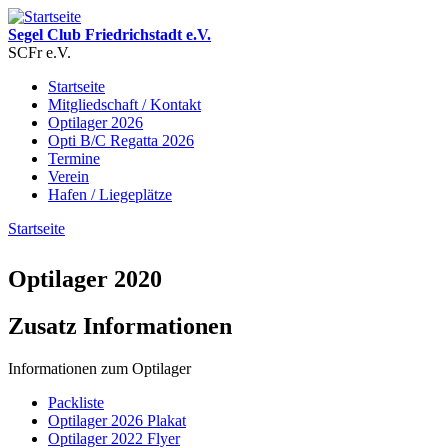
Direkt zum Inhalt
Segel Club Friedrichstadt e.V.
SCFr e.V.
Startseite
Mitgliedschaft / Kontakt
Hauptmenü
Optilager 2026
Opti B/C Regatta 2026
Termine
Verein
Hafen / Liegeplätze
Startseite
Sie sind hier
Optilager 2020
Zusatz Informationen
Informationen zum Optilager
Packliste
Optilager 2026 Plakat
Optilager 2022 Flyer