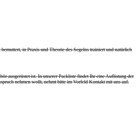
emuttert, in Praxis und Theorie des Segelns trainiert und natürlich
 ausgerüstet ist. In unserer Packliste findet Ihr eine Auflistung der
spruch nehmen wollt, nehmt bitte im Vorfeld Kontakt mit uns auf.