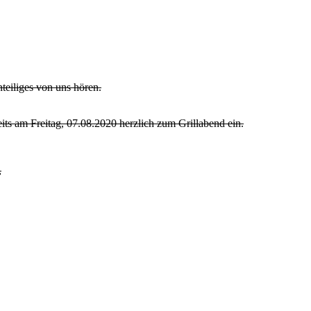
teiliges von uns hören.
eits am Freitag, 07.08.2020 herzlich zum Grillabend ein.
,