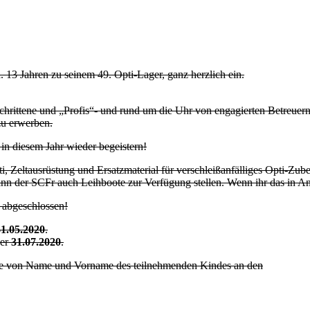
. 13 Jahren zu seinem 49. Opti-Lager, ganz herzlich ein.
hrittene und „Profis“- und rund um die Uhr von engagierten Betreuern b
zu erwerben.
n diesem Jahr wieder begeistern!
Zeltausrüstung und Ersatzmaterial für verschleißanfälliges Opti-Zubehör
ann der SCFr auch Leihboote zur Verfügung stellen. Wenn ihr das in An
 abgeschlossen!
31.05.2020
.
der
31.07.2020
.
e von Name und Vorname des teilnehmenden Kindes an den