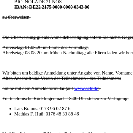
BIC: NOLADE 21 NOS
IBAN: DE22 2175 0000 0060 0343 86
zu überweisen.
Die Überweisung gilt als Anmeldebestätigung sofern Sie nichts Gegen
Anreisetag: 01.08.20 im Laufe des Vormittags
Abreisetag: 08.08.20 am frühen Nachmittag; alle Eltern laden wir ber
Wir bitten um baldige Anmeldung unter Angabe von Name, Vorname
Alter, Anschrift und Verein der Teilnehmerin / des Teilnehmers:
online mit dem Anmeldeformular (auf
www.scfr.de
).
Für telefonische Rückfragen nach 18:00 Uhr stehen zur Verfügung:
Lars Brauns: 0173 96 02 87 6
Mathias F. Huß: 0176 48 33 88 46