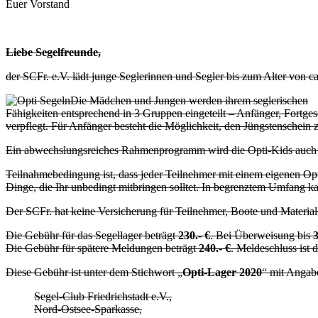
Euer Vorstand
Liebe Segelfreunde,
der SCFr. e.V. lädt junge Seglerinnen und Segler bis zum Alter von ca
Die Mädchen und Jungen werden ihrem seglerischen
Fähigkeiten entsprechend in 3 Gruppen eingeteilt – Anfänger, Fortgesc
verpflegt. Für Anfänger besteht die Möglichkeit, den Jüngstenschein 
Ein abwechslungsreiches Rahmenprogramm wird die Opti-Kids auch i
Teilnahmebedingung ist, dass jeder Teilnehmer mit einem eigenen Opti, 
Dinge, die Ihr unbedingt mitbringen solltet. In begrenztem Umfang k
Der SCFr. hat keine Versicherung für Teilnehmer, Boote und Material
Die Gebühr für das Segellager beträgt
230.- €
. Bei Überweisung bis
Die Gebühr für spätere Meldungen beträgt
240.- €
. Meldeschluss ist 
Diese Gebühr ist unter dem Stichwort „
Opti-Lager 2020
“ mit Angab
Segel-Club Friedrichstadt e.V.,
Nord-Ostsee-Sparkasse,