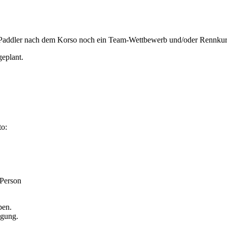
p-Paddler nach dem Korso noch ein Team-Wettbewerb und/oder Rennkurs 
eplant.
to:
 Person
pen.
ügung.