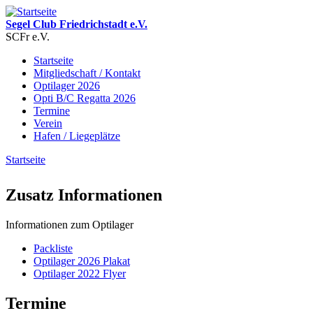
Direkt zum Inhalt
Segel Club Friedrichstadt e.V.
SCFr e.V.
Startseite
Mitgliedschaft / Kontakt
Hauptmenü
Optilager 2026
Opti B/C Regatta 2026
Termine
Verein
Hafen / Liegeplätze
Startseite
Sie sind hier
Zusatz Informationen
Informationen zum Optilager
Packliste
Optilager 2026 Plakat
Optilager 2022 Flyer
Termine