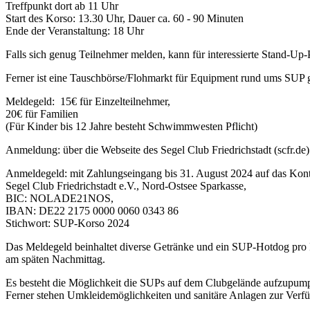
Treffpunkt dort ab 11 Uhr
Start des Korso: 13.30 Uhr, Dauer ca. 60 - 90 Minuten
Ende der Veranstaltung: 18 Uhr
Falls sich genug Teilnehmer melden, kann für interessierte Stand-U
Ferner ist eine Tauschbörse/Flohmarkt für Equipment rund ums SUP g
Meldegeld: 15€ für Einzelteilnehmer,
20€ für Familien
(Für Kinder bis 12 Jahre besteht Schwimmwesten Pflicht)
Anmeldung: über die Webseite des Segel Club Friedrichstadt (scfr.de)
Anmeldegeld: mit Zahlungseingang bis 31. August 2024 auf das Kon
Segel Club Friedrichstadt e.V., Nord-Ostsee Sparkasse,
BIC: NOLADE21NOS,
IBAN: DE22 2175 0000 0060 0343 86
Stichwort: SUP-Korso 2024
Das Meldegeld beinhaltet diverse Getränke und ein SUP-Hotdog pro
am späten Nachmittag.
Es besteht die Möglichkeit die SUPs auf dem Clubgelände aufzupum
Ferner stehen Umkleidemöglichkeiten und sanitäre Anlagen zur Verf