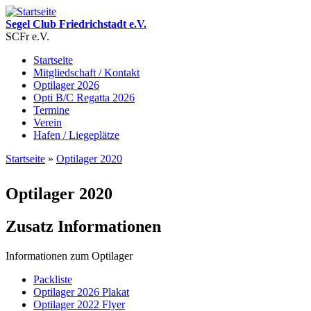
Direkt zum Inhalt
Segel Club Friedrichstadt e.V.
SCFr e.V.
Startseite
Mitgliedschaft / Kontakt
Hauptmenü
Optilager 2026
Opti B/C Regatta 2026
Termine
Verein
Hafen / Liegeplätze
Startseite
»
Optilager 2020
Sie sind hier
Optilager 2020
Zusatz Informationen
Informationen zum Optilager
Packliste
Optilager 2026 Plakat
Optilager 2022 Flyer